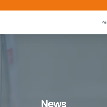
Pe
News