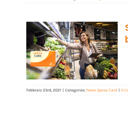
Febbraio 23rd, 2021
|
Categories:
News Spesa Card
|
0 