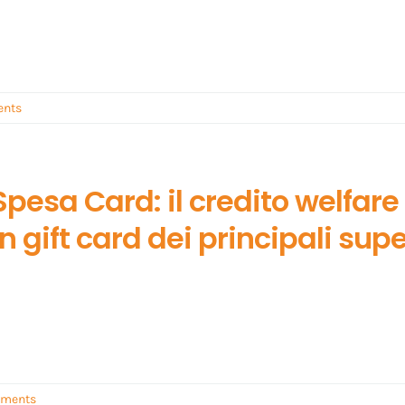
nts
Spesa Card: il credito welfar
in gift card dei principali su
ments